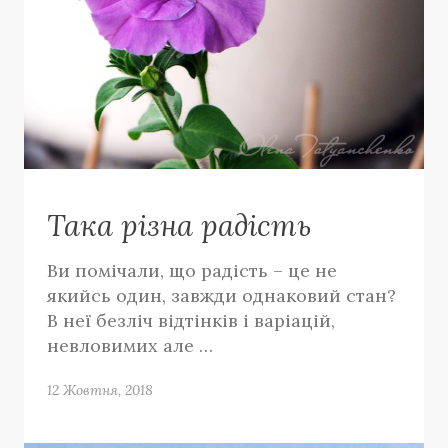
Така різна радість
Ви помічали, що радість – це не
якийсь один, завжди однаковий стан?
В неї безліч відтінків і варіацій,
невловимих але …
12 Жовтня, 2018