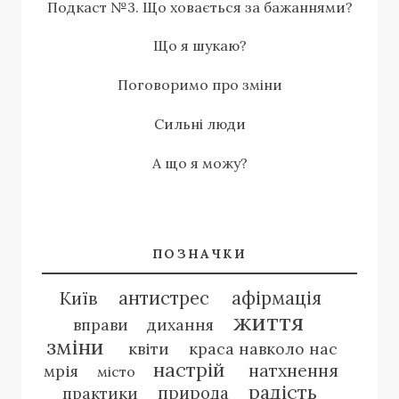
Подкаст №3. Що ховається за бажаннями?
Що я шукаю?
Поговоримо про зміни
Сильні люди
А що я можу?
ПОЗНАЧКИ
антистрес
афірмація
Київ
життя
вправи
дихання
зміни
квіти
краса навколо нас
настрій
натхнення
мрія
місто
радість
природа
практики