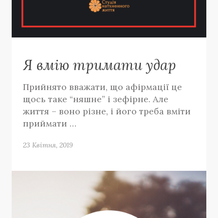
Я вмію тримати удар
Прийнято вважати, що афірмації це
щось таке “няшне” і зефірне. Але
життя – воно різне, і його треба вміти
приймати …
23 Квітня, 2019