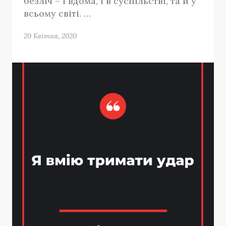
безліч – і вдома, і в суспільстві, та й у
всьому світі. …
20 Квітня, 2020