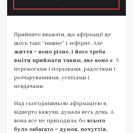
Прийнято вважати, що афірмації це
щось таке “няшне” і зефірне. Але
життя – воно різне, і його треба
вміти приймати таким, яке воно є
. З
перемогами і поразками, радостями і
розчаруваннями, успіхами і
невдачами.
Над сьогоднішньою афірмацією я,
відверто кажучи, думала весь день. А
вона все не приходила, бо
всього
було забагато – думок, почуттів,