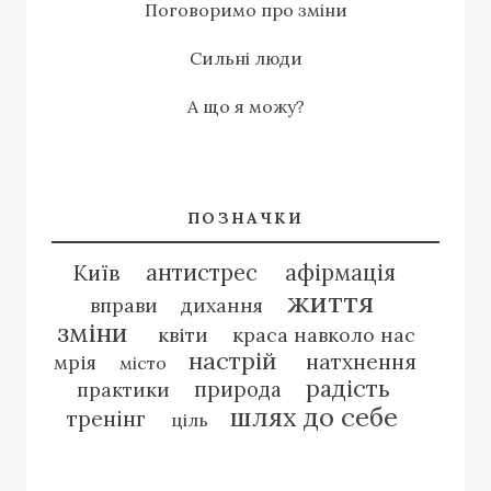
Поговоримо про зміни
Сильні люди
А що я можу?
ПОЗНАЧКИ
антистрес
афірмація
Київ
життя
вправи
дихання
зміни
квіти
краса навколо нас
настрій
натхнення
мрія
місто
радість
природа
практики
шлях до себе
тренінг
ціль