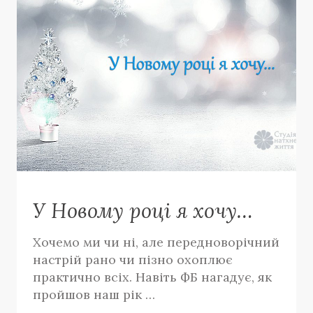
У Новому році я хочу…
Хочемо ми чи ні, але передноворічний
настрій рано чи пізно охоплює
практично всіх. Навіть ФБ нагадує, як
пройшов наш рік …