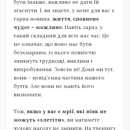
бути інакше, важливо не дати їй
згаснути. І, ви знаєте, у мене для вас є
гарна новина:
життя, сповнене
чудес – можливе.
Навіть зараз, у
такий складний для всіх нас час. Це
не означає, що воно має бути
безхмарним, із нього повністю
зникнуть труднощі, виклики і
випробування. Зовсім ні! Доки ми тут,
вони – невід’ємна частина нашого
буття. Але вони не мають його
визначати.
Тож,
якщо у вас є мрії, які ніяк не
можуть «злетіти»
, ви матимете
чудову нагоду це змінити. На тренінгу