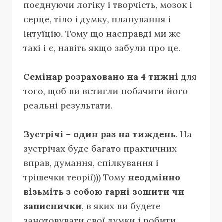
поєднуючи логіку і творчість, мозок і
серце, тіло і думку, планування і
інтуїцію. Тому що насправді ми же
такі і є, навіть якщо забули про це.
Семінар розраховано на 4 тижні
для
того, щоб ви встигли побачити його
реальні результати.
Зустрічі – один раз на тиждень
. На
зустрічах буде багато практичних
вправ, думання, спілкування і
трішечки теорії))) Тому
неодмінно
візьміть з собою гарні зошити чи
записнички
, в яких ви будете
занотовувати свої думки і робити