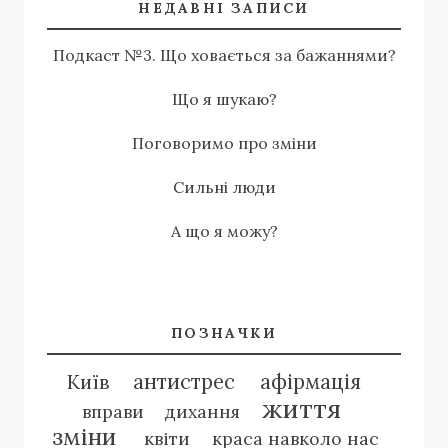
НЕДАВНІ ЗАПИСИ
Подкаст №3. Що ховається за бажаннями?
Що я шукаю?
Поговоримо про зміни
Сильні люди
А що я можу?
ПОЗНАЧКИ
антистрес
афірмація
Київ
життя
вправи
дихання
зміни
квіти
краса навколо нас